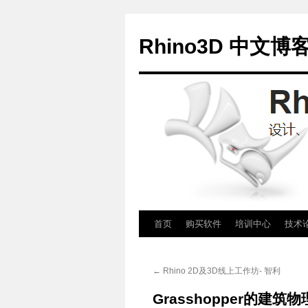
Rhino3D 中文博
跳
首页
购买软件
培训中心
技术
至
←
Rhino 2D及3D线上工作坊- 智利
正
Grasshopper的建筑物
文