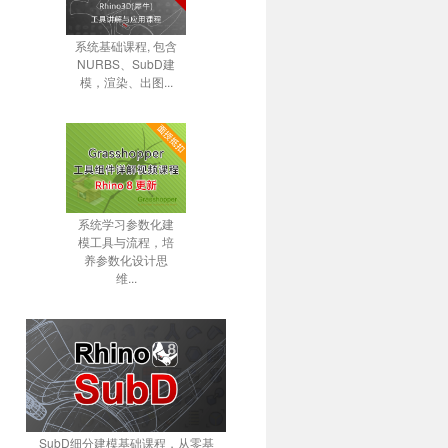
系统基础课程, 包含
NURBS、SubD建
模，渲染、出图...
系统学习参数化建
模工具与流程，培
养参数化设计思
维...
SubD细分建模基础课程，从零基