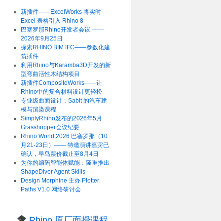
新插件——ExcelWorks 将实时
Excel 表格引入 Rhino 8
巴塞罗那Rhino开发者会议 ——
2026年9月25日
探索RHINO BIM IFC——参数化建
筑插件
利用Rhino与Karamba3D开发的新
型弯曲活性木结构项目
新插件CompositeWorks——让
Rhino中的复合材料设计更轻松
专业级曲面设计：Sabit 的汽车建
模与渲染课程
SimplyRhino发布的2026年5月
Grasshopper会议纪要
Rhino World 2026 巴塞罗那（10
月21-23日）—— 特邀演讲嘉宾已
确认，早鸟票价截止至8月4日
为你的编码智能体赋能：隆重推出
ShapeDiver Agent Skills
Design Morphine 主办 Plotter
Paths V1.0 网络研讨会
Rhino 原厂面授课程