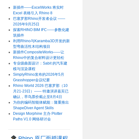
新插件——ExcelWorks 将实时
Excel 表格引入 Rhino 8
巴塞罗那Rhino开发者会议 ——
2026年9月25日
探索RHINO BIM IFC——参数化建
筑插件
利用Rhino与Karamba3D开发的新
型弯曲活性木结构项目
新插件CompositeWorks——让
Rhino中的复合材料设计更轻松
专业级曲面设计：Sabit 的汽车建
模与渲染课程
SimplyRhino发布的2026年5月
Grasshopper会议纪要
Rhino World 2026 巴塞罗那（10
月21-23日）—— 特邀演讲嘉宾已
确认，早鸟票价截止至8月4日
为你的编码智能体赋能：隆重推出
ShapeDiver Agent Skills
Design Morphine 主办 Plotter
Paths V1.0 网络研讨会
Rhino 原厂面授课程