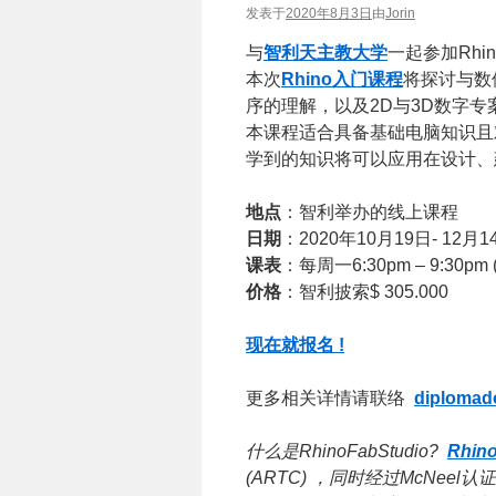
发表于
2020年8月3日
由
Jorin
与
智利天主教大学
一起参加Rh
本次
Rhino入门课程
将探讨与数
序的理解，以及2D与3D数字专
本课程适合具备基础电脑知识且
学到的知识将可以应用在设计、
地点
：智利举办的线上课程
日期
：2020年10月19日- 12月1
课表
：每周一6:30pm – 9:30pm
价格
：智利披索$ 305.000
现在就报名 !
更多相关详情请联络
diplomado
什么是RhinoFabStudio?
Rhin
(ARTC) ，同时经过McNe