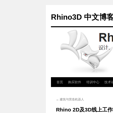
Rhino3D 中文博
跳
首页
购买软件
培训中心
技术
至
←
建筑与营造机器人
正
Rhino 2D及3D线上工作
文