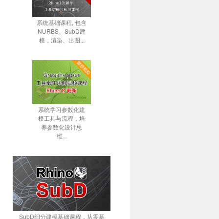
系统基础课程, 包含
NURBS、SubD建
模，渲染、出图...
系统学习参数化建
模工具与流程，培
养参数化设计思
维...
SubD细分建模基础课程，从零基