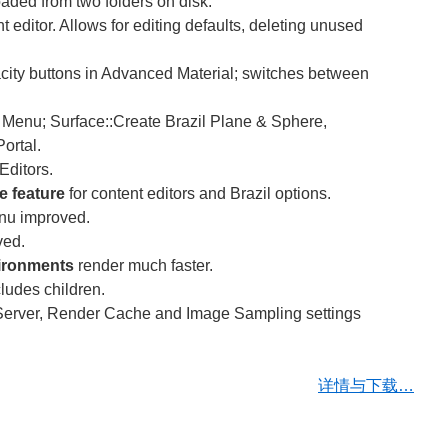
aded from two folders on disk.
 editor. Allows for editing defaults, deleting unused
city buttons in Advanced Material; switches between
Menu; Surface::Create Brazil Plane & Sphere,
ortal.
Editors.
e feature
for content editors and Brazil options.
nu improved.
ved.
ironments
render much faster.
ludes children.
erver, Render Cache and Image Sampling settings
详情与下载…