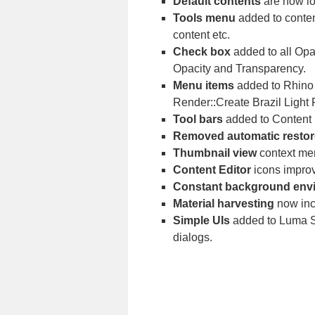
Default contents
are now lo
Tools menu
added to content
content etc.
Check box
added to all Opa
Opacity and Transparency.
Menu items
added to Rhino 
Render::Create Brazil Light P
Tool bars
added to Content 
Removed automatic restor
Thumbnail view
context me
Content Editor
icons impro
Constant background env
Material harvesting
now inc
Simple UIs
added to Luma S
dialogs.