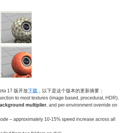
 Beta 17 版开放
下载
，以下是这个版本的更新摘要：
ection to most textures (image based, procedural, HDR).
ackground multiplier
, and per-environment override on
ode – approximately 10-15% speed increase across all