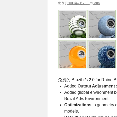
发表于
2008年7月26日
由
Jorin
免费的 Brazil r/s 2.0 for Rhino
Added
Output Adjustment
s
Added global environment
b
Brazil Adv. Environment.
Optimizations
to geometry c
models.