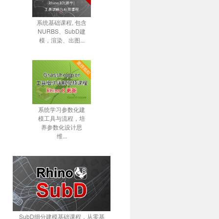
系统基础课程, 包含
NURBS、SubD建
模，渲染、出图...
系统学习参数化建
模工具与流程，培
养参数化设计思
维...
SubD细分建模基础课程，从零基