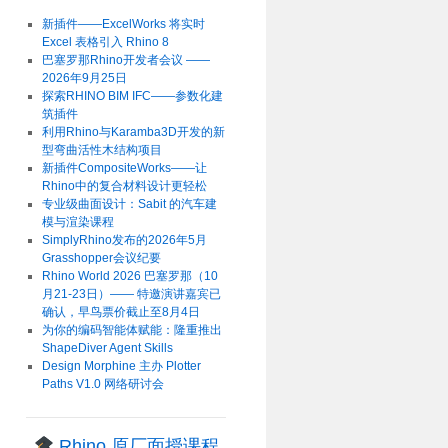
新插件——ExcelWorks 将实时
Excel 表格引入 Rhino 8
巴塞罗那Rhino开发者会议 ——
2026年9月25日
探索RHINO BIM IFC——参数化建
筑插件
利用Rhino与Karamba3D开发的新
型弯曲活性木结构项目
新插件CompositeWorks——让
Rhino中的复合材料设计更轻松
专业级曲面设计：Sabit 的汽车建
模与渲染课程
SimplyRhino发布的2026年5月
Grasshopper会议纪要
Rhino World 2026 巴塞罗那（10
月21-23日）—— 特邀演讲嘉宾已
确认，早鸟票价截止至8月4日
为你的编码智能体赋能：隆重推出
ShapeDiver Agent Skills
Design Morphine 主办 Plotter
Paths V1.0 网络研讨会
Rhino 原厂面授课程