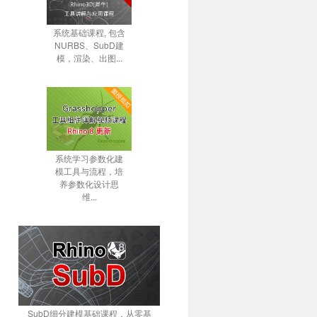
系统基础课程, 包含
NURBS、SubD建
模，渲染、出图...
系统学习参数化建
模工具与流程，培
养参数化设计思
维...
SubD细分建模基础课程，从零基