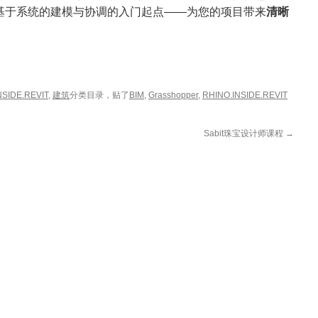
基于系统的建模与协调的入门起点——为您的项目带来
清晰
NSIDE.REVIT
,
建筑
分类目录，贴了
BIM
,
Grasshopper
,
RHINO.INSIDE.REVIT
Sabit珠宝设计师课程
→