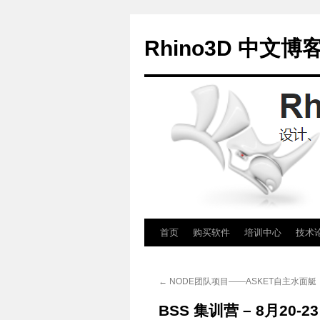
Rhino3D 中文博
跳
首页
购买软件
培训中心
技术
至
←
NODE团队项目——ASKET自主水面艇
正
BSS 集训营 – 8月20-2
文