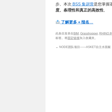
步。本次
BSS 集训营
是您掌握
度、条理性和真正的高效性
。
了解更多 + 报名
…
此条目发表在
BIM
,
Grasshopper
,
RHINO.I
标签。将
固定链接
加入收藏夹。
←
NODE团队项目——ASKET自主水面艇