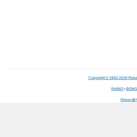
Copyright © 1993-2026 Robe
RHINO
•
BON
Rhino