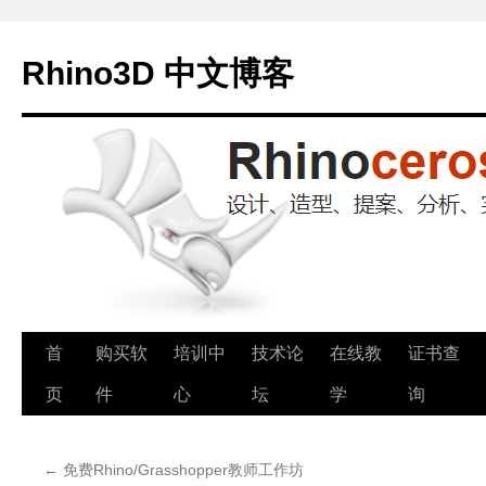
Rhino3D 中文博客
跳
首
购买软
培训中
技术论
在线教
证书查
至
页
件
心
坛
学
询
正
←
免费Rhino/Grasshopper教师工作坊
文