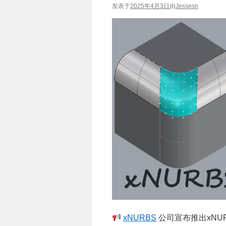
发表于
2025年4月3日
由
Jessesn
xNURBS
公司宣布推出xNU