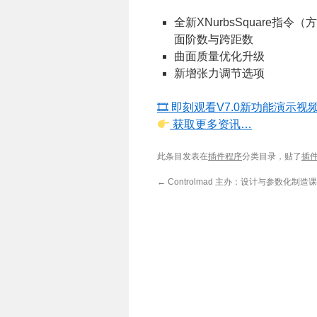
全新XNurbsSquare
面阶数与跨距数
曲面质量优化升级
新增张力调节选项
🎞 即刻观看V7.0新功能演示视
获取更多资讯…
此条目发表在
插件程序
分类目录，贴了
插
←
Controlmad 主办：设计与参数化制造