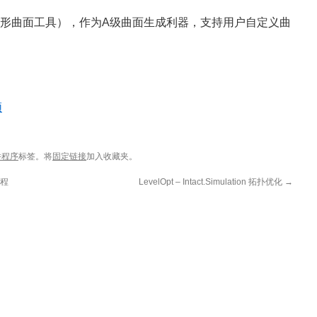
指令（方形曲面工具），作为A级曲面生成利器，支持用户自定义曲
频
件程序
标签。将
固定链接
加入收藏夹。
课程
LevelOpt – Intact.Simulation 拓扑优化
→