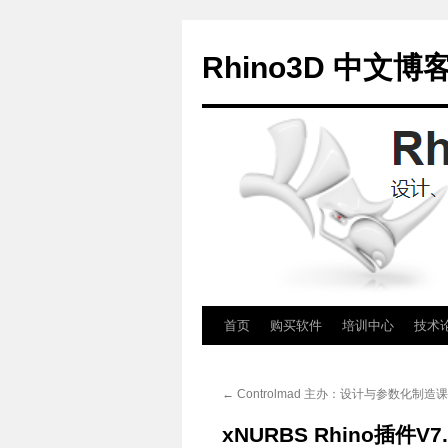
Rhino3D 中文博
跳
首页
购买软件
培训中心
技术
至
←
Controlmad 主办：设计与参数化制造
正
xNURBS Rhino插件V
文