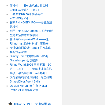
新插件——ExcelWorks 将实时
Excel 表格引入 Rhino 8
巴塞罗那Rhino开发者会议 ——
2026年9月25日
探索RHINO BIM IFC——参数化建
筑插件
利用Rhino与Karamba3D开发的新
型弯曲活性木结构项目
新插件CompositeWorks——让
Rhino中的复合材料设计更轻松
专业级曲面设计：Sabit 的汽车建
模与渲染课程
SimplyRhino发布的2026年5月
Grasshopper会议纪要
Rhino World 2026 巴塞罗那（10
月21-23日）—— 特邀演讲嘉宾已
确认，早鸟票价截止至8月4日
为你的编码智能体赋能：隆重推出
ShapeDiver Agent Skills
Design Morphine 主办 Plotter
Paths V1.0 网络研讨会
Rhino 原厂面授课程