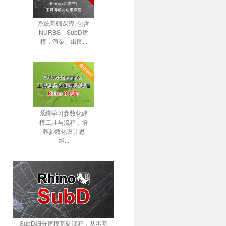
系统基础课程, 包含
NURBS、SubD建
模，渲染、出图...
系统学习参数化建
模工具与流程，培
养参数化设计思
维...
SubD细分建模基础课程，从零基