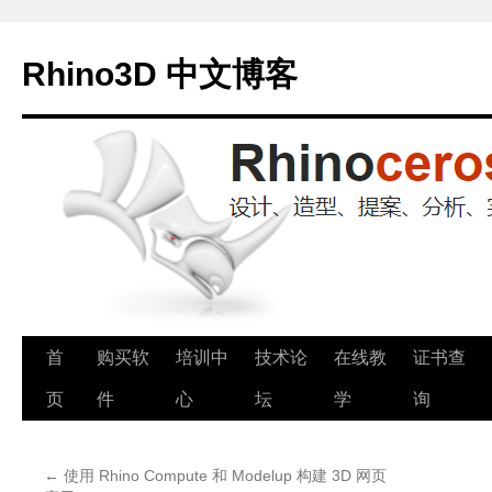
Rhino3D 中文博客
跳
首
购买软
培训中
技术论
在线教
证书查
至
页
件
心
坛
学
询
正
←
使用 Rhino Compute 和 Modelup 构建 3D 网页
文