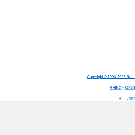
Copyright © 1993-2026 Robe
RHINO
•
BON
Rhino