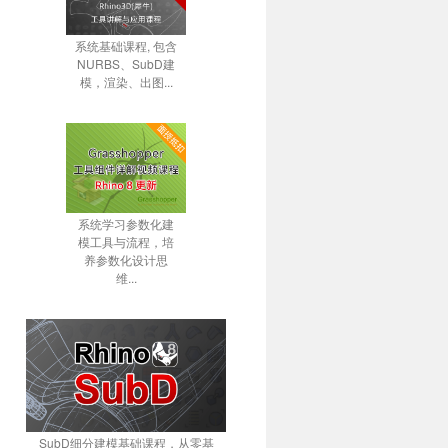
系统基础课程, 包含
NURBS、SubD建
模，渲染、出图...
系统学习参数化建
模工具与流程，培
养参数化设计思
维...
SubD细分建模基础课程，从零基