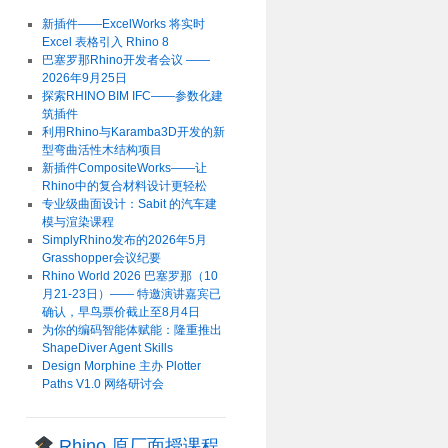
新插件——ExcelWorks 将实时
Excel 表格引入 Rhino 8
巴塞罗那Rhino开发者会议 ——
2026年9月25日
探索RHINO BIM IFC——参数化建
筑插件
利用Rhino与Karamba3D开发的新
型弯曲活性木结构项目
新插件CompositeWorks——让
Rhino中的复合材料设计更轻松
专业级曲面设计：Sabit 的汽车建
模与渲染课程
SimplyRhino发布的2026年5月
Grasshopper会议纪要
Rhino World 2026 巴塞罗那（10
月21-23日）—— 特邀演讲嘉宾已
确认，早鸟票价截止至8月4日
为你的编码智能体赋能：隆重推出
ShapeDiver Agent Skills
Design Morphine 主办 Plotter
Paths V1.0 网络研讨会
Rhino 原厂面授课程