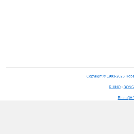
Copyright © 1993-2026 Robe
RHINO
•
BON
Rhino