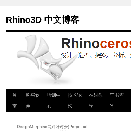
Rhino3D 中文博客
跳
首
购买软
培训中
技术论
在线教
证书查
至
页
件
心
坛
学
询
正
←
DesignMorphine网路研讨会(Perpetual
文