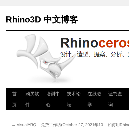
Rhino3D 中文博客
跳
首
购买软
培训中
技术论
在线教
证书查
至
页
件
心
坛
学
询
正
←
VisualARQ – 免费工作坊(October 27, 2021年10
如何用Rhin
文