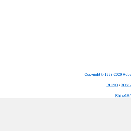
Copyright © 1993-2026 Robe
RHINO
•
BON
Rhino