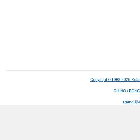
Copyright © 1993-2026 Robe
RHINO
•
BON
Rhino