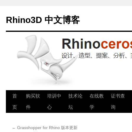
Rhino3D 中文博客
跳
首
购买软
培训中
技术论
在线教
证书查
至
页
件
心
坛
学
询
正
←
Grasshopper for Rhino 版本更新
文