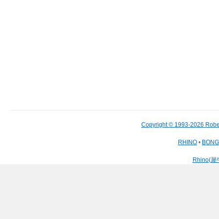
Copyright © 1993-2026 Robe
RHINO
•
BON
Rhino