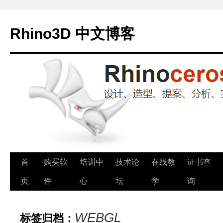
Rhino3D 中文博客
跳
首
购买软
培训中
技术论
在线教
证书查
至
页
件
心
坛
学
询
正
WEBGL
标签归档：
文