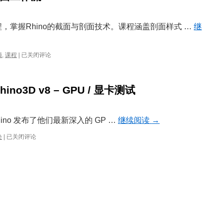
，掌握Rhino的截面与剖面技术。课程涵盖剖面样式 …
继
大
频
,
课程
|
已关闭评论
师
课：
Rhino
hino3D v8 – GPU / 显卡测试
8
中
的
截
 Rhino 发布了他们最新深入的 GP …
继续阅读
→
面
工
Simply
染
|
已关闭评论
作
Rhino
流
进
行
的
Rhino3D
v8
–
GPU
/