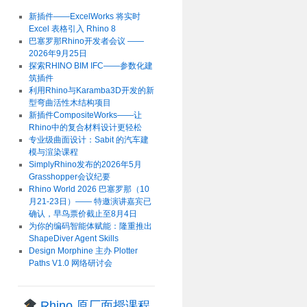
新插件——ExcelWorks 将实时
Excel 表格引入 Rhino 8
巴塞罗那Rhino开发者会议 ——
2026年9月25日
探索RHINO BIM IFC——参数化建
筑插件
利用Rhino与Karamba3D开发的新
型弯曲活性木结构项目
新插件CompositeWorks——让
Rhino中的复合材料设计更轻松
专业级曲面设计：Sabit 的汽车建
模与渲染课程
SimplyRhino发布的2026年5月
Grasshopper会议纪要
Rhino World 2026 巴塞罗那（10
月21-23日）—— 特邀演讲嘉宾已
确认，早鸟票价截止至8月4日
为你的编码智能体赋能：隆重推出
ShapeDiver Agent Skills
Design Morphine 主办 Plotter
Paths V1.0 网络研讨会
Rhino 原厂面授课程