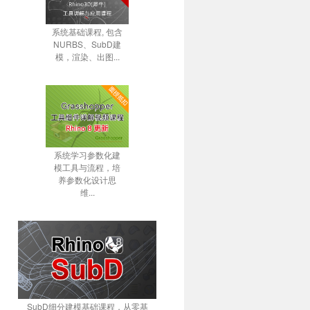
系统基础课程, 包含
NURBS、SubD建
模，渲染、出图...
系统学习参数化建
模工具与流程，培
养参数化设计思
维...
SubD细分建模基础课程，从零基