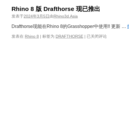
Rhino 8 版 Drafthorse 现已推出
发表于
2024年3月5日
由
Rhino3d.Asia
Drafthorse现能在Rhino 8的Grasshopper中使用!! 更新 …
Rhino
发表在
Rhino 8
|
标签为
DRAFTHORSE
|
已关闭评论
8
版
Drafthorse
现
已
推
出