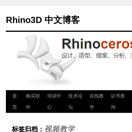
Rhino3D 中文博客
跳
首
购买软
培训中
技术论
在线教
证书查
至
页
件
心
坛
学
询
正
视频教学
标签归档：
文