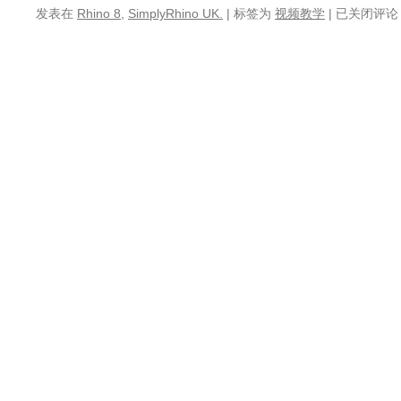
新
发表在
Rhino 8
,
SimplyRhino UK.
|
标签为
视频教学
|
已关闭评论
发
视
布
频：
SubD
用
建
Rhino
模
进
教
行
程
工
业
与
产
品
设
计
–
SimplyRhin
UK
举
办
(Part
1/2)