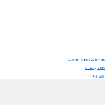
Copyright © 1993-2026 Robe
RHINO
•
BON
Rhino