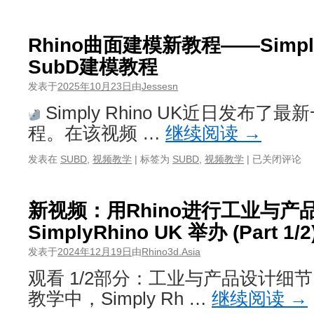
Rhino曲面建模新教程——Simply
SubD建模教程
发表于
2025年10月23日
由
Jessesn
Simply Rhino UK近日发布了最
程。在该视频 …
继续阅读
→
Rhino
发表在
SUBD
,
视频教学
|
标签为
SUBD
,
视频教学
|
已关闭评论
曲
面
建
新视频：用Rhino进行工业与产品
模
SimplyRhino UK 举办 (Part 1/2
新
教
发表于
2024年12月19日
由
Rhino3d.Asia
程
——
观看 1/2部分：工业与产品设计细
Simply
教学中，Simply Rh …
继续阅读
→
Rhino
UK