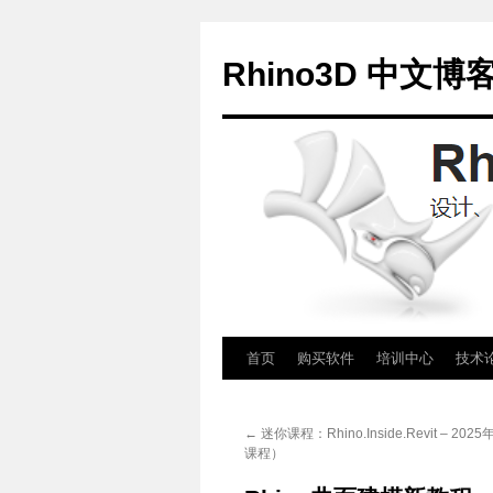
Rhino3D 中文博
跳
首页
购买软件
培训中心
技术
至
←
迷你课程：Rhino.Inside.Revit – 20
正
课程）
文