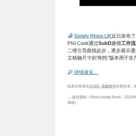
Simply Rhino UK
近日发布了
Phil Cook通过
SubD
建模
工作流
二维引导曲线起步，逐步展示通
立精确尺寸的“刚性”版本用于
详情请见…
此条目发表在
SUBD
,
视频教学
分类目录，
←
迷你课程：Rhino.Inside.Revit – 20
课程）