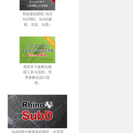
系统基础课程, 包含
NURBS、SubD建
模，渲染、出图...
系统学习参数化建
模工具与流程，培
养参数化设计思
维...
SubD细分建模基础课程，从零基