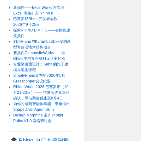
新插件——ExcelWorks 将实时
Excel 表格引入 Rhino 8
巴塞罗那Rhino开发者会议 ——
2026年9月25日
探索RHINO BIM IFC——参数化建
筑插件
利用Rhino与Karamba3D开发的新
型弯曲活性木结构项目
新插件CompositeWorks——让
Rhino中的复合材料设计更轻松
专业级曲面设计：Sabit 的汽车建
模与渲染课程
SimplyRhino发布的2026年5月
Grasshopper会议纪要
Rhino World 2026 巴塞罗那（10
月21-23日）—— 特邀演讲嘉宾已
确认，早鸟票价截止至8月4日
为你的编码智能体赋能：隆重推出
ShapeDiver Agent Skills
Design Morphine 主办 Plotter
Paths V1.0 网络研讨会
Rhino 原厂面授课程