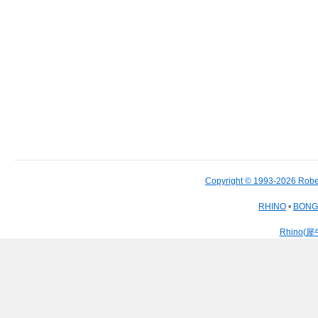
Copyright © 1993-2026 Robe
RHINO
•
BON
Rhino