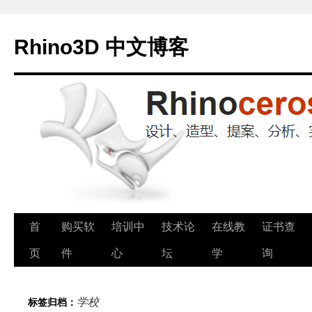
Rhino3D 中文博客
跳
首
购买软
培训中
技术论
在线教
证书查
至
页
件
心
坛
学
询
正
学校
标签归档：
文