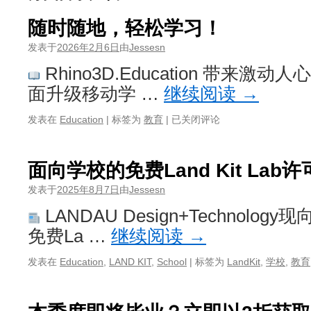
随时随地，轻松学习！
发表于
2026年2月6日
由
Jessesn
Rhino3D.Education 带来
面升级移动学 …
继续阅读
→
随
发表在
Education
|
标签为
教育
|
已关闭评论
时
随
地，
面向学校的免费Land Kit Lab
轻
松
发表于
2025年8月7日
由
Jessesn
学
LANDAU Design+Technol
习！
免费La …
继续阅读
→
发表在
Education
,
LAND KIT
,
School
|
标签为
LandKit
,
学校
,
教育