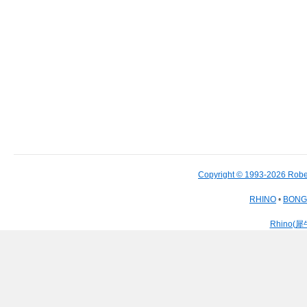
Copyright © 1993-2026 Robe
RHINO
•
BON
Rhino