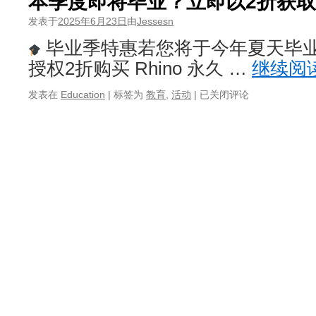
本季度即将毕业？立即以2折获取R
发表于
2025年6月23日
由
Jessesn
毕业季特惠若您将于今年夏天毕
授权2折购买 Rhino 永久 …
继续阅
本
发表在
Education
|
标签为
教育
,
活动
|
已关闭评论
季
度
即
将
毕
业？
立
即
以
2
折
获
取
Rhino
永