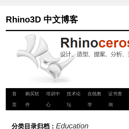
Rhino3D 中文博客
跳
首
购买软
培训中
技术论
在线教
证书查
至
页
件
心
坛
学
询
正
Education
分类目录归档：
文