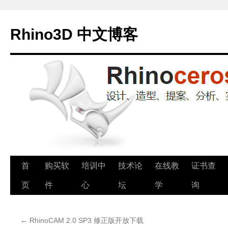
Rhino3D 中文博客
跳
首
购买软
培训中
技术论
在线教
证书查
至
页
件
心
坛
学
询
正
←
RhinoCAM 2.0 SP3 修正版开放下载
文