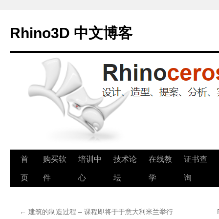
Rhino3D 中文博客
跳
首
购买软
培训中
技术论
在线教
证书查
至
页
件
心
坛
学
询
正
←
建筑的制造过程 – 课程即将于于意大利米兰举行
文