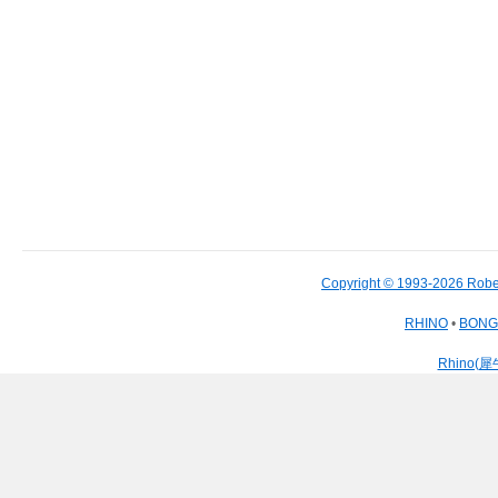
Copyright © 1993-2026 Robe
RHINO
•
BON
Rhino