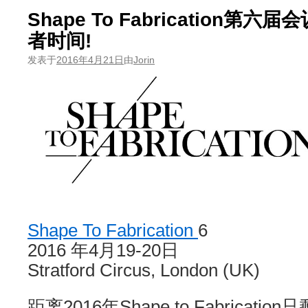
Shape To Fabrication第
者时间!
发表于
2016年4月21日
由
Jorin
Shape To Fabrication
6
2016 年4月19-20日
Stratford Circus, London (UK)
距离2016年Shape to Fabricatio