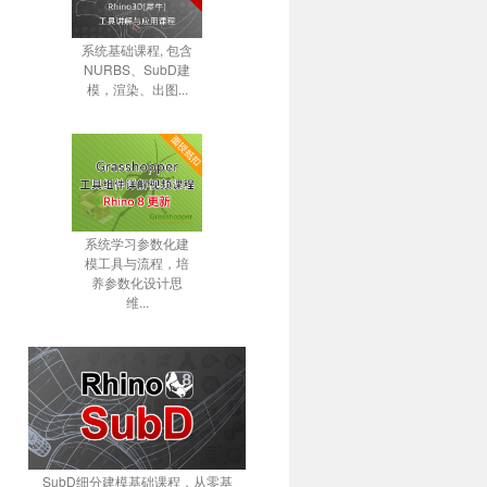
系统基础课程, 包含
NURBS、SubD建
模，渲染、出图...
系统学习参数化建
模工具与流程，培
养参数化设计思
维...
SubD细分建模基础课程，从零基