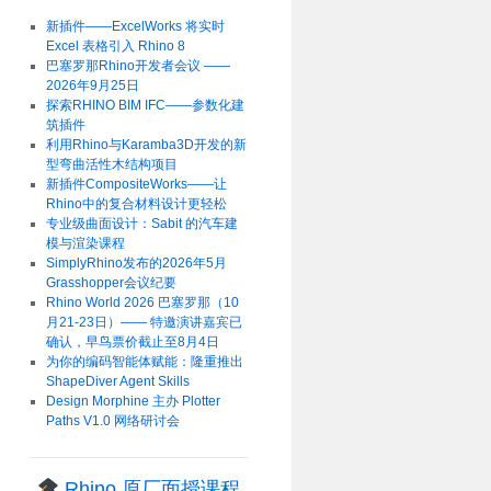
新插件——ExcelWorks 将实时
Excel 表格引入 Rhino 8
巴塞罗那Rhino开发者会议 ——
2026年9月25日
探索RHINO BIM IFC——参数化建
筑插件
利用Rhino与Karamba3D开发的新
型弯曲活性木结构项目
新插件CompositeWorks——让
Rhino中的复合材料设计更轻松
专业级曲面设计：Sabit 的汽车建
模与渲染课程
SimplyRhino发布的2026年5月
Grasshopper会议纪要
Rhino World 2026 巴塞罗那（10
月21-23日）—— 特邀演讲嘉宾已
确认，早鸟票价截止至8月4日
为你的编码智能体赋能：隆重推出
ShapeDiver Agent Skills
Design Morphine 主办 Plotter
Paths V1.0 网络研讨会
Rhino 原厂面授课程