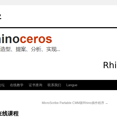
客
论坛
在线教学
证书查询
联系我们
Langue
MicroScribe Partable CMM新Rhino插件程序
→
er在线课程