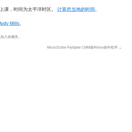
文上课，时间为太平洋时区。
计算您当地的时间
。
Jody Mills
。
接
加入收藏夹。
MicroScribe Partable CMM新Rhino插件程序
→