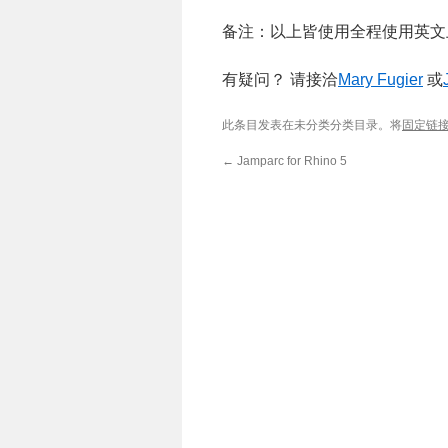
备注：以上皆使用全程使用英
有疑问？ 请接洽
Mary Fugier
或
此条目发表在未分类分类目录。将
固定链
←
Jamparc for Rhino 5