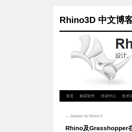
Rhino3D 中文博
跳
首页
购买软件
培训中心
技术
至
←
Jamparc for Rhino 5
正
Rhino及Grasshopp
文