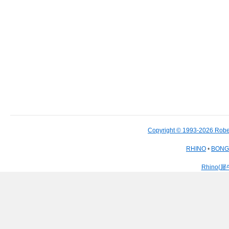
Copyright © 1993-2026 Robe
RHINO
•
BON
Rhino