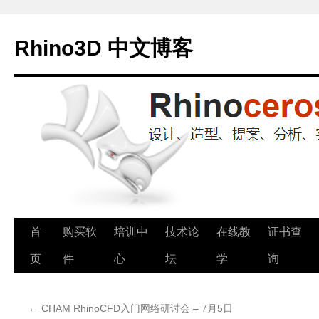
Rhino3D 中文博客
跳
首
购买软
培训中
技术论
在线教
证书查
至
页
件
心
坛
学
询
正
←
CHAM RhinoCFD入门网络研讨会 – 7月5日
文