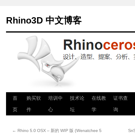
Rhino3D 中文博客
跳
首
购买软
培训中
技术论
在线教
证书查
至
页
件
心
坛
学
询
正
←
Rhino 5.0 OSX – 新的 WIP 版 (Wenatchee 5
Sn
文