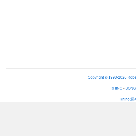
Copyright © 1993-2026 Robe
RHINO
•
BON
Rhino