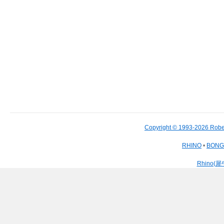
Copyright © 1993-2026 Robe
RHINO
•
BON
Rhino