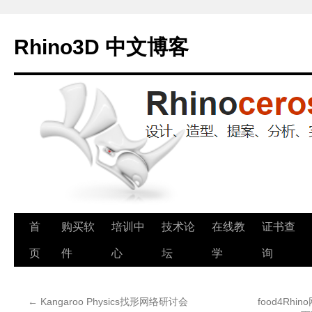
Rhino3D 中文博客
跳
首
购买软
培训中
技术论
在线教
证书查
至
页
件
心
坛
学
询
正
←
Kangaroo Physics找形网络研讨会
food4Rhi
文