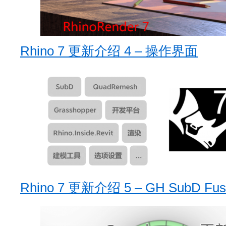
Rhino 7 更新介绍 4 – 操作界面
Rhino 7 更新介绍 5 – GH SubD Fus