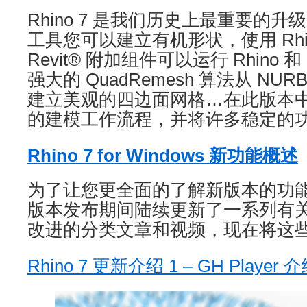
Rhino 7 是我们历史上最重要的升级
工具您可以建立有机形状，使用 Rhino.In
Revit® 附加组件可以运行 Rhino 和 
强大的 QuadRemesh 算法从 NU
建立美观的四边面网格…在此版本
的建模工作流程，并将许多稳定的
Rhino 7 for Windows 新功能概述
为了让您更全面的了解新版本的功能，
版本发布期间陆续更新了一系列有关 Rh
改进的分类文章和视频，现在将这
Rhino 7 更新介绍 1 – GH Player 