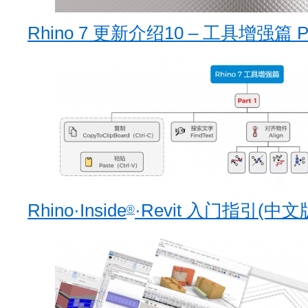
Rhino 7 更新介绍10 – 工具增强篇 Pa
Rhino·Inside
·Revit 入门指引(中文
®