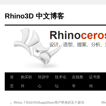
Rhino3D 中文博客
跳
首
购买软
培训中
技术论
在线教
证书查
至
页
件
心
坛
学
询
正
←
Rhino 7为GH与ShapeDiver用户带来的五个新功
R
文