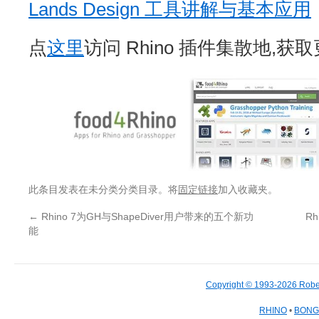
Lands Design 工具讲解与基本应用
点
这里
访问 Rhino 插件集散地,
此条目发表在未分类分类目录。将
固定链接
加入收藏夹。
←
Rhino 7为GH与ShapeDiver用户带来的五个新功
R
能
Copyright © 1993-2026 Robe
RHINO
•
BON