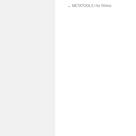
←
METATOOLS I for Rhino