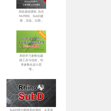
系统基础课程, 包含
NURBS、SubD建
模，渲染、出图...
系统学习参数化建
模工具与流程，培
养参数化设计思
维...
SubD细分建模基础课程，从零基