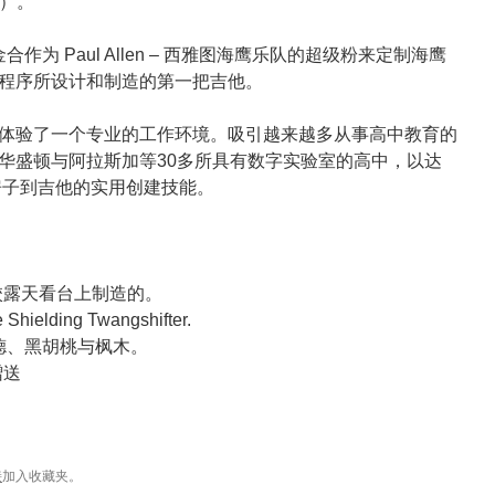
道）。
合作为 Paul Allen – 西雅图海鹰乐队的超级粉来定制海鹰
程序所设计和制造的第一把吉他。
体验了一个专业的工作环境。吸引越来越多从事高中教育的
华盛顿与阿拉斯加等30多所具有数字实验室的高中，以达
会从房子到吉他的实用创建技能。
学校露天看台上制造的。
ielding Twangshifter.
德、黑胡桃与枫木。
赠送
接
加入收藏夹。