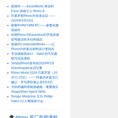
新插件——ExcelWorks 将实时
Excel 表格引入 Rhino 8
巴塞罗那Rhino开发者会议 ——
2026年9月25日
探索RHINO BIM IFC——参数化建
筑插件
利用Rhino与Karamba3D开发的新
型弯曲活性木结构项目
新插件CompositeWorks——让
Rhino中的复合材料设计更轻松
专业级曲面设计：Sabit 的汽车建
模与渲染课程
SimplyRhino发布的2026年5月
Grasshopper会议纪要
Rhino World 2026 巴塞罗那（10
月21-23日）—— 特邀演讲嘉宾已
确认，早鸟票价截止至8月4日
为你的编码智能体赋能：隆重推出
ShapeDiver Agent Skills
Design Morphine 主办 Plotter
Paths V1.0 网络研讨会
Rhino 原厂面授课程