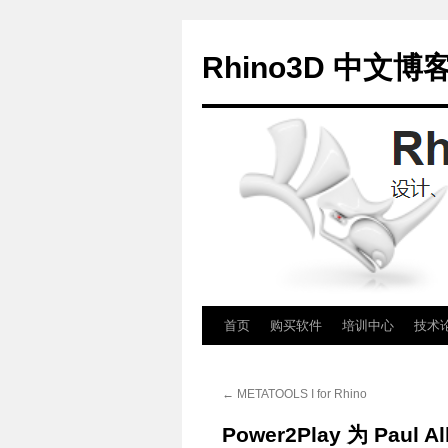
Rhino3D 中文博
跳
首页
购买软件
培训中心
技术
至
←
METATOOLS I for Rhino
正
Power2Play 为 Paul
文