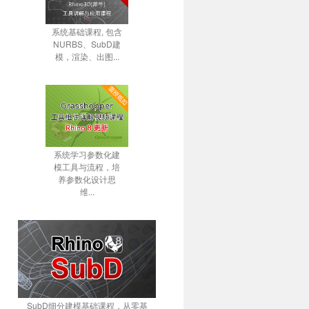
系统基础课程, 包含
NURBS、SubD建
模，渲染、出图...
系统学习参数化建
模工具与流程，培
养参数化设计思
维...
SubD细分建模基础课程，从零基