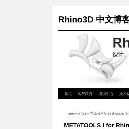
Rhino3D 中文博
跳
首页
购买软件
培训中心
技术
至
←
speckle.xyz – 在线分享Grasshopper 
正
METATOOLS I for Rhi
文