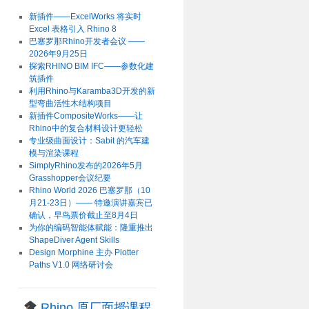
新插件——ExcelWorks 将实时
Excel 表格引入 Rhino 8
巴塞罗那Rhino开发者会议 ——
2026年9月25日
探索RHINO BIM IFC——参数化建
筑插件
利用Rhino与Karamba3D开发的新
型弯曲活性木结构项目
新插件CompositeWorks——让
Rhino中的复合材料设计更轻松
专业级曲面设计：Sabit 的汽车建
模与渲染课程
SimplyRhino发布的2026年5月
Grasshopper会议纪要
Rhino World 2026 巴塞罗那（10
月21-23日）—— 特邀演讲嘉宾已
确认，早鸟票价截止至8月4日
为你的编码智能体赋能：隆重推出
ShapeDiver Agent Skills
Design Morphine 主办 Plotter
Paths V1.0 网络研讨会
Rhino 原厂面授课程