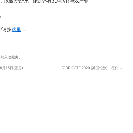
ty中，以激发设计、建筑还有3D与VR游戏产业。
。
?请按
这里
…
接
加入收藏夹。
月15日(悉尼)
FABRICATE 2020 (英国伦敦) – 征件
→