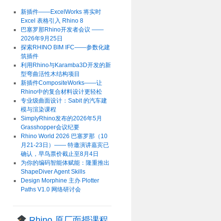
新插件——ExcelWorks 将实时
Excel 表格引入 Rhino 8
巴塞罗那Rhino开发者会议 ——
2026年9月25日
探索RHINO BIM IFC——参数化建
筑插件
利用Rhino与Karamba3D开发的新
型弯曲活性木结构项目
新插件CompositeWorks——让
Rhino中的复合材料设计更轻松
专业级曲面设计：Sabit 的汽车建
模与渲染课程
SimplyRhino发布的2026年5月
Grasshopper会议纪要
Rhino World 2026 巴塞罗那（10
月21-23日）—— 特邀演讲嘉宾已
确认，早鸟票价截止至8月4日
为你的编码智能体赋能：隆重推出
ShapeDiver Agent Skills
Design Morphine 主办 Plotter
Paths V1.0 网络研讨会
Rhino 原厂面授课程