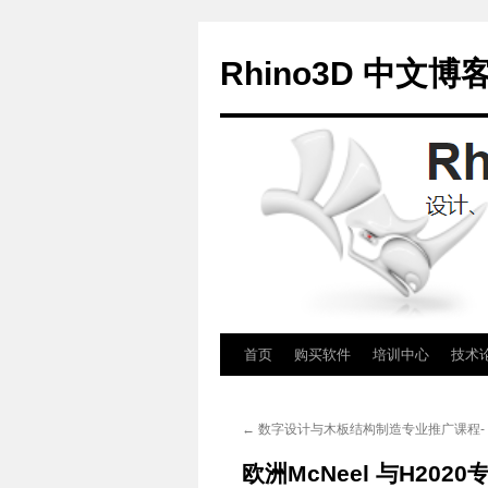
Rhino3D 中文博
跳
首页
购买软件
培训中心
技术
至
←
数字设计与木板结构制造专业推广课程- 8
正
欧洲McNeel 与H2020
文