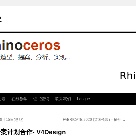
客
论坛
在线教学
证书查询
联系我们
Langue
月15日(悉尼)
FABRICATE 2020 (英国伦敦) – 征件
→
专案计划合作- V4Design