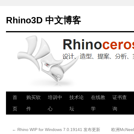
Rhino3D 中文博客
跳
首
购买软
培训中
技术论
在线教
证书查
至
页
件
心
坛
学
询
正
←
Rhino WIP for Windows 7.0.19141 发布更新
欧洲McNeel
文