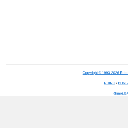
Copyright © 1993-2026 Robe
RHINO
•
BON
Rhino