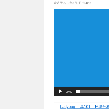
发表于
2019年8月7日
由
Jorin
视
频
播
放
器
00:00
Ladybug 工具101 – 环境分