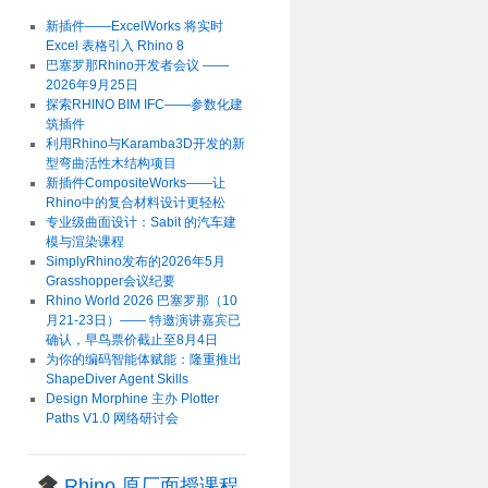
新插件——ExcelWorks 将实时
Excel 表格引入 Rhino 8
巴塞罗那Rhino开发者会议 ——
2026年9月25日
探索RHINO BIM IFC——参数化建
筑插件
利用Rhino与Karamba3D开发的新
型弯曲活性木结构项目
新插件CompositeWorks——让
Rhino中的复合材料设计更轻松
专业级曲面设计：Sabit 的汽车建
模与渲染课程
SimplyRhino发布的2026年5月
Grasshopper会议纪要
Rhino World 2026 巴塞罗那（10
月21-23日）—— 特邀演讲嘉宾已
确认，早鸟票价截止至8月4日
为你的编码智能体赋能：隆重推出
ShapeDiver Agent Skills
Design Morphine 主办 Plotter
Paths V1.0 网络研讨会
Rhino 原厂面授课程