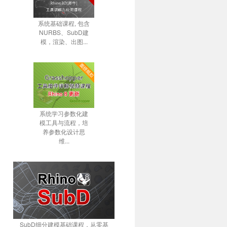
系统基础课程, 包含
NURBS、SubD建
模，渲染、出图...
系统学习参数化建
模工具与流程，培
养参数化设计思
维...
SubD细分建模基础课程，从零基