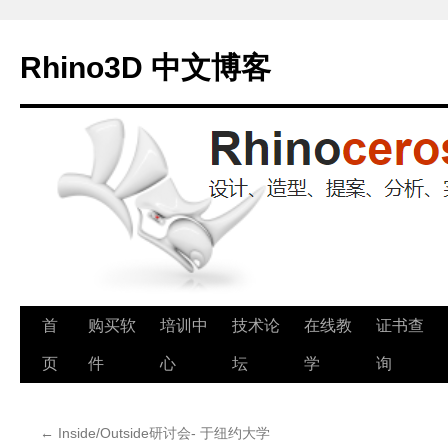
Rhino3D 中文博客
跳
首
购买软
培训中
技术论
在线教
证书查
至
页
件
心
坛
学
询
正
←
Inside/Outside研讨会- 于纽约大学
文