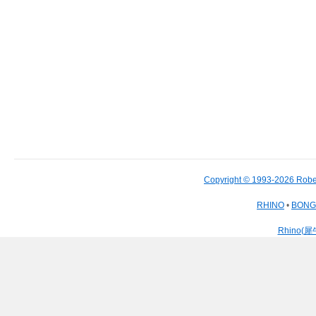
Copyright © 1993-2026 Robe
RHINO
•
BON
Rhino