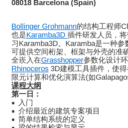
08018 Barcelona (Spain)
Bollinger Grohmann
的结构工程师Cleme
也是
Karamba3D
插件
研发人员，将
习Karamba3D。Karamba是一
可提供空间桁架、框架与外壳的准确分
全崁入在
Grasshopper
参数化设计环
Rhinoceros
3D建模工具插件，使
限元计算和优化演算法(如Galapag
课程大纲
第一日：
入门
介绍最近的建筑专案项目
简单结构系统的定义
梁的结果检索与显示