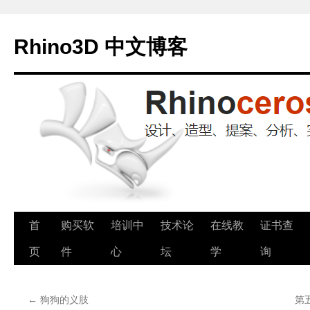
Rhino3D 中文博客
跳
首
购买软
培训中
技术论
在线教
证书查
至
页
件
心
坛
学
询
正
←
狗狗的义肢
第五
文