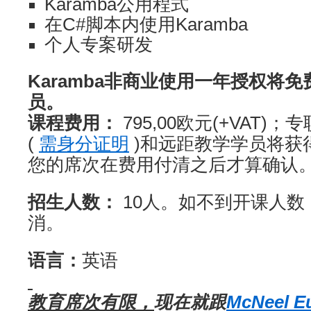
Karamba公用程式
在C#脚本内使用Karamba
个人专案研发
Karamba非商业使用一年授权将
员。
课程费用：
795,00欧元(+VAT)
(
需身分证明
)和远距教学学员将获
您的席次在费用付清之后才算确认
招生人数：
10人。如不到开课人数
消。
语言：
英语
教育席次有限，
现在就跟
McNeel E