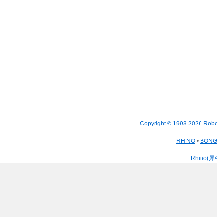
Copyright © 1993-2026 Robe
RHINO
•
BON
Rhino