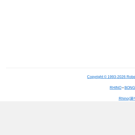
Copyright © 1993-2026 Robe
RHINO
•
BON
Rhino