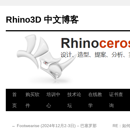
Rhino3D 中文博客
跳
首
购买软
培训中
技术论
在线教
证书查
至
页
件
心
坛
学
询
正
←
Footwearise (2024年12月2-3日) – 巴塞罗那
RE：如何
文