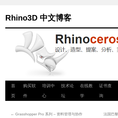
Rhino3D 中文博客
跳
首
购买软
培训中
技术论
在线教
证书查
至
页
件
心
坛
学
询
正
←
Grasshopper Pro 系列 – 资料管理与协作
法国巴黎建
文