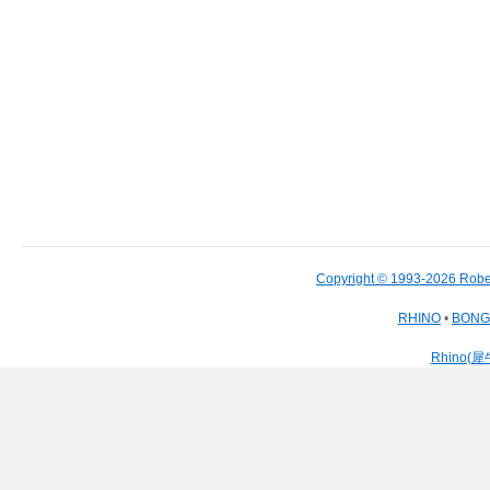
Copyright © 1993-2026 Robe
RHINO
•
BON
Rhino