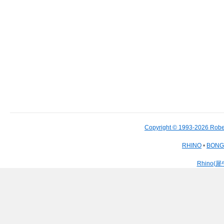
Copyright © 1993-2026 Robe
RHINO
•
BON
Rhino