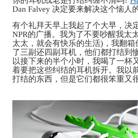
你的耳机线老是打结纠缠不清吗
?
Ha
Dan Falvey
决定要来解决这个恼人
有个礼拜天早上我起了个大早，决
NPR
的广播。我为了不要吵醒我太
太太，就会有快乐的生活
)
，我翻箱
了三副还四副耳机，他们都打结到
以接下来的半个小时，我喝了一杯
着要把这些纠结的耳机拆开。我以
打结的东西，但是它们都很笨重又