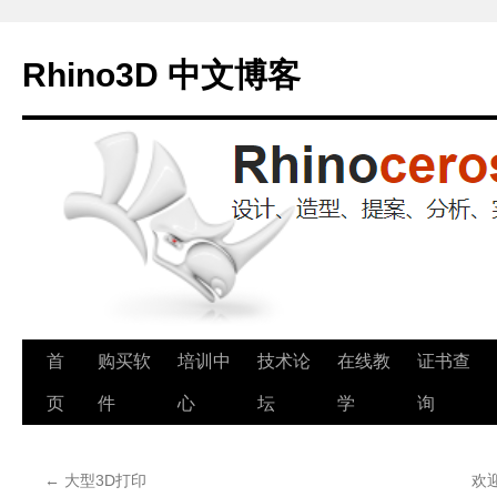
Rhino3D 中文博客
跳
首
购买软
培训中
技术论
在线教
证书查
至
页
件
心
坛
学
询
正
←
大型3D打印
欢迎
文