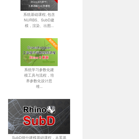
系统基础课程, 包含
NURBS、SubD建
模，渲染、出图...
系统学习参数化建
模工具与流程，培
养参数化设计思
维...
SubD细分建模基础课程，从零基