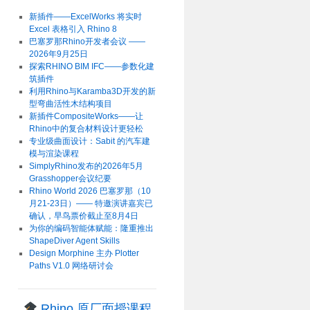
新插件——ExcelWorks 将实时
Excel 表格引入 Rhino 8
巴塞罗那Rhino开发者会议 ——
2026年9月25日
探索RHINO BIM IFC——参数化建
筑插件
利用Rhino与Karamba3D开发的新
型弯曲活性木结构项目
新插件CompositeWorks——让
Rhino中的复合材料设计更轻松
专业级曲面设计：Sabit 的汽车建
模与渲染课程
SimplyRhino发布的2026年5月
Grasshopper会议纪要
Rhino World 2026 巴塞罗那（10
月21-23日）—— 特邀演讲嘉宾已
确认，早鸟票价截止至8月4日
为你的编码智能体赋能：隆重推出
ShapeDiver Agent Skills
Design Morphine 主办 Plotter
Paths V1.0 网络研讨会
Rhino 原厂面授课程