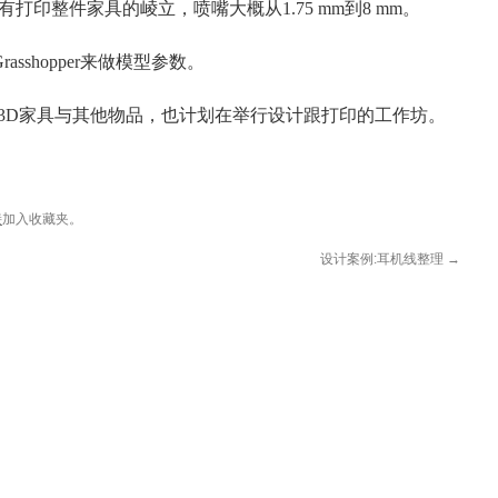
有打印整件家具的崚立，喷嘴大概从
1.75 mm
到
8 mm
。
rasshopper
来做模型参数。
3D
家具与其他物品，也计划在举行设计跟打印的工作坊。
接
加入收藏夹。
设计案例:耳机线整理
→