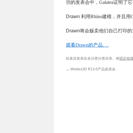
功的发表会中，
Galatea
证明了它
Drawn
利用
Rhino
建模，并且用
G
Drawn
将会贩卖他们自己打印的
观看
Drawn
的产品
. . .
此条目发表在未分类分类目录。将
固定链
←
Moldex3D R13.0产品发表会