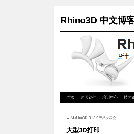
Rhino3D 中文博
跳
首页
购买软件
培训中心
技术
至
←
Moldex3D R13.0产品发表会
正
大型3D打印
文