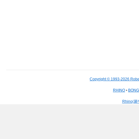
Copyright © 1993-2026 Robe
RHINO
•
BON
Rhino