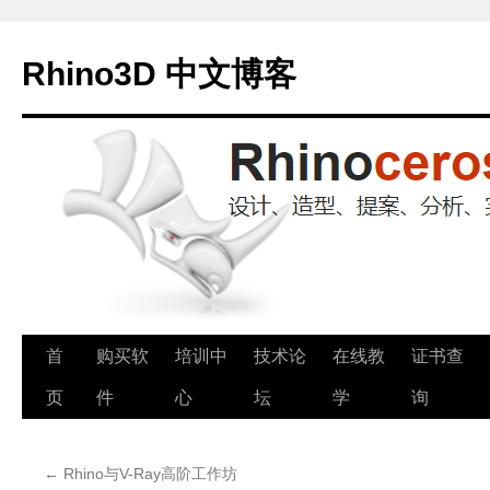
Rhino3D 中文博客
跳
首
购买软
培训中
技术论
在线教
证书查
至
页
件
心
坛
学
询
正
←
Rhino与V-Ray高阶工作坊
文