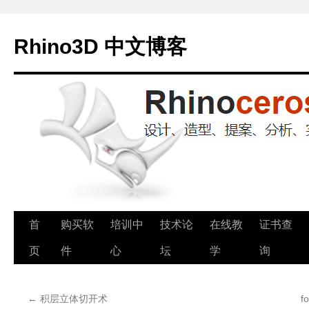
Rhino3D 中文博客
跳
首
购买软
培训中
技术论
在线教
证书查
至
页
件
心
坛
学
询
正
←
积层立体切开术
f
文