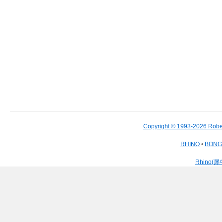
Copyright © 1993-2026 Robe
RHINO
•
BON
Rhino