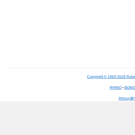
Copyright © 1993-2026 Robe
RHINO
•
BON
Rhino