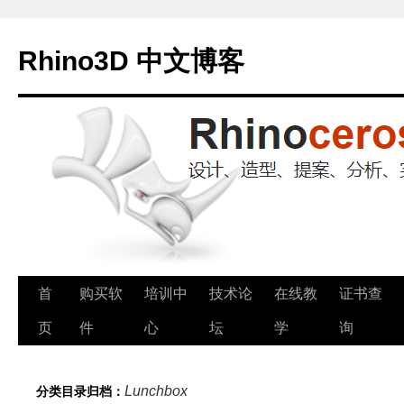
Rhino3D 中文博客
跳
首
购买软
培训中
技术论
在线教
证书查
至
页
件
心
坛
学
询
正
Lunchbox
分类目录归档：
文