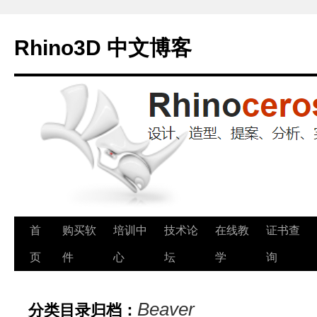
Rhino3D 中文博客
跳
首
购买软
培训中
技术论
在线教
证书查
至
页
件
心
坛
学
询
正
Beaver
分类目录归档：
文