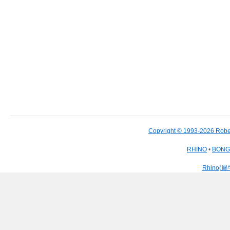
Copyright © 1993-2026 Robe
RHINO
•
BON
Rhino