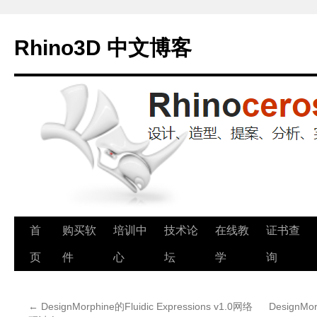
Rhino3D 中文博客
跳
首
购买软
培训中
技术论
在线教
证书查
至
页
件
心
坛
学
询
正
←
DesignMorphine的Fluidic Expressions v1.0网络
DesignMor
文