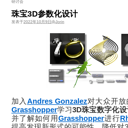
研讨会
珠宝3D参数化设计
发表于
2022年10月9日
由
Jorin
加入
Andres Gonzalez
对大众开放
Grasshopper
学习
3D
珠宝
数字化设
并了解如何用
Grasshopper
进行
Rh
提高发现新形式的可能性，降低对