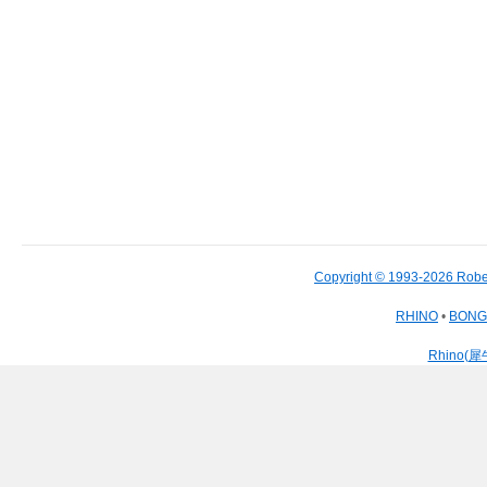
Copyright © 1993-2026 Robe
RHINO
•
BON
Rhino