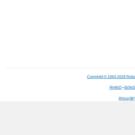
Copyright © 1993-2026 Robe
RHINO
•
BON
Rhino