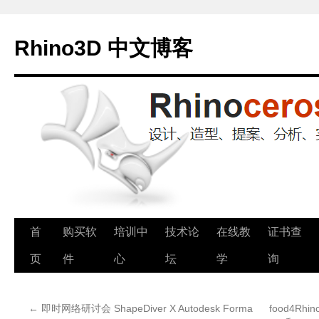
Rhino3D 中文博客
跳
首
购买软
培训中
技术论
在线教
证书查
至
页
件
心
坛
学
询
正
←
即时网络研讨会 ShapeDiver X Autodesk Forma
food4Rh
文