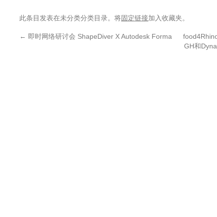
此条目发表在未分类分类目录。将
固定链接
加入收藏夹。
←
即时网络研讨会 ShapeDiver X Autodesk Forma
food4Rh
GH和Dyn