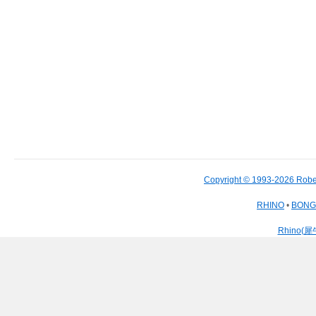
Copyright © 1993-2026 Robe
RHINO
•
BON
Rhino