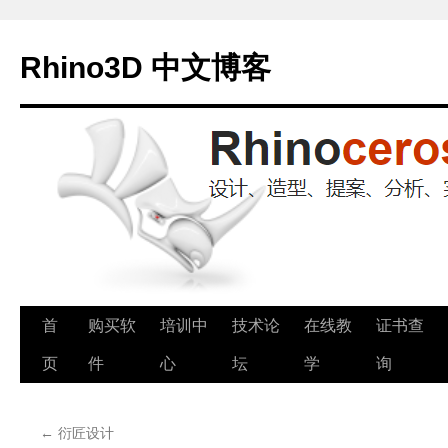
Rhino3D 中文博客
跳
首
购买软
培训中
技术论
在线教
证书查
至
页
件
心
坛
学
询
正
←
衍匠设计
文