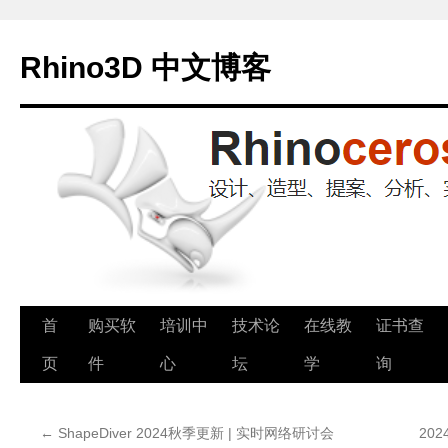
Rhino3D 中文博客
跳
首
购买软
培训中
技术论
在线教
证书查
至
页
件
心
坛
学
询
正
←
ShapeDiver 2024秋季更新 | 实时网络研讨会
20
文