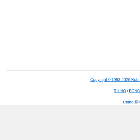
Copyright © 1993-2026 Robe
RHINO
•
BON
Rhino