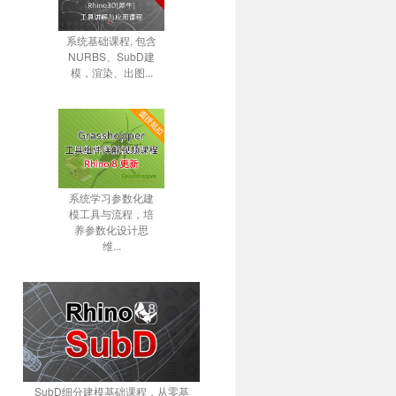
系统基础课程, 包含
NURBS、SubD建
模，渲染、出图...
系统学习参数化建
模工具与流程，培
养参数化设计思
维...
SubD细分建模基础课程，从零基