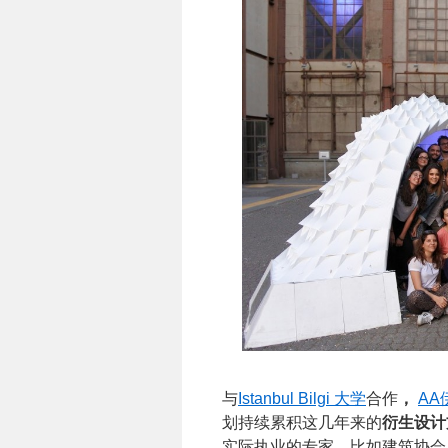
与
Istanbul Bilgi 大学
合作
，
AA
划持续累积这几年来的
衍生设计
实际执业的专家，比如建筑协会；Z