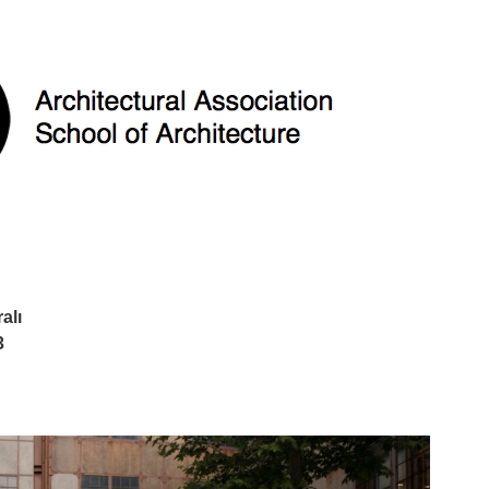
alı
3