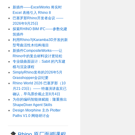
新插件——ExcelWorks 将实时
Excel 表格引入 Rhino 8
巴塞罗那Rhino开发者会议 ——
2026年9月25日
探索RHINO BIM IFC——参数化建
筑插件
利用Rhino与Karamba3D开发的新
型弯曲活性木结构项目
新插件CompositeWorks——让
Rhino中的复合材料设计更轻松
专业级曲面设计：Sabit 的汽车建
模与渲染课程
SimplyRhino发布的2026年5月
Grasshopper会议纪要
Rhino World 2026 巴塞罗那（10
月21-23日）—— 特邀演讲嘉宾已
确认，早鸟票价截止至8月4日
为你的编码智能体赋能：隆重推出
ShapeDiver Agent Skills
Design Morphine 主办 Plotter
Paths V1.0 网络研讨会
Rhino 原厂面授课程