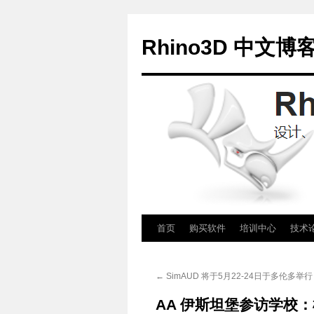
Rhino3D 中文博
跳
首页
购买软件
培训中心
技术
至
←
SimAUD 将于5月22-24日于多伦多举行
正
AA 伊斯坦堡参访学校：机械
文