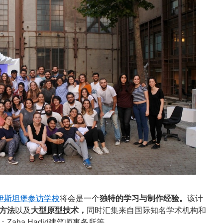
伊斯坦堡参访学校
将会是一个
独特的学习与制作经验。
该计
方法
以及
大型原型技术，
同时汇集来自国际知名学术机构和
aha Hadid建筑师事务所等。