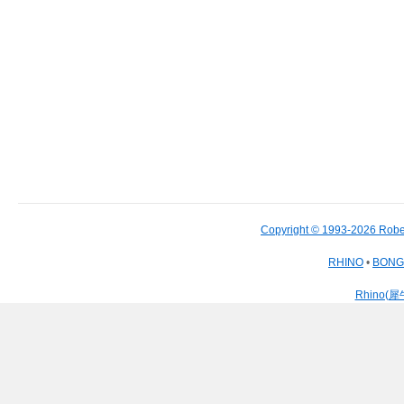
Copyright © 1993-2026 Robe
RHINO
•
BON
Rhino