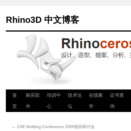
Rhino3D 中文博客
跳
首
购买软
培训中
技术论
在线教
证书查
至
页
件
心
坛
学
询
正
←
CAE Molding Conference 2009巡回研讨会
文