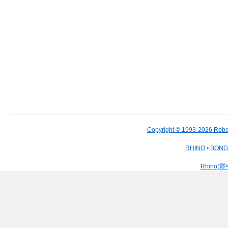
Copyright © 1993-2026 Robe
RHINO
•
BON
Rhino