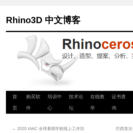
Rhino3D 中文博客
跳
首
购买软
培训中
技术论
在线教
证书查
至
页
件
心
坛
学
询
正
←
2020 IAAC 全球暑期学校线上工作坊
巴西首次使
文