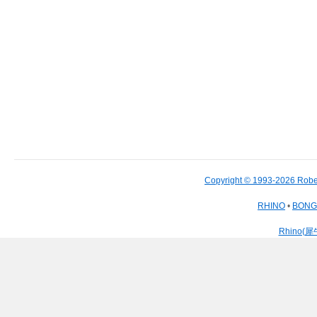
Copyright © 1993-2026 Robe
RHINO
•
BON
Rhino