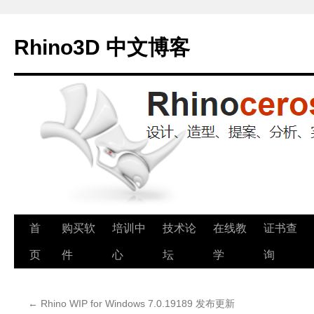
Rhino3D 中文博客
跳
首
购买软
培训中
技术论
在线教
证书查
至
页
件
心
坛
学
询
正
←
Rhino WIP for Windows 7.0.19189 发布更新
文