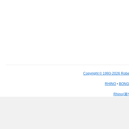
Copyright © 1993-2026 Robe
RHINO
•
BON
Rhino