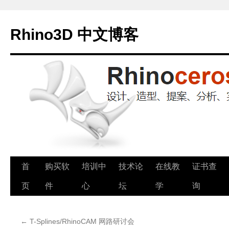
Rhino3D 中文博客
跳
首
购买软
培训中
技术论
在线教
证书查
至
页
件
心
坛
学
询
正
←
T-Splines/RhinoCAM 网路研讨会
文