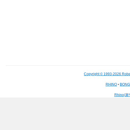
Copyright © 1993-2026 Robe
RHINO
•
BON
Rhino