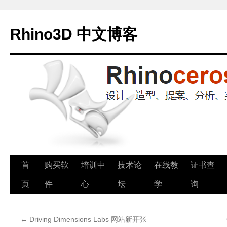
Rhino3D 中文博客
跳
首
购买软
培训中
技术论
在线教
证书查
至
页
件
心
坛
学
询
正
←
Driving Dimensions Labs 网站新开张
文